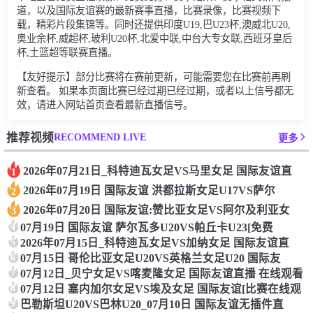
道，以及国际友谊赛的最新赛事直播，比赛录像，比赛视频下
载，精彩片段集锦等。同时还提供印度U19,巴U23杯,澳威北U20,
奥业余杯,威超杯,玻利U20杯,北爱中联,中台大专女联,西班牙皇后
杯,土篮超等联赛直播。
【友好提示】部分比赛将在赛前更新，可能需要您在比赛前再刷
新查看。 如果本页面比赛已经过期已经过期，或者以上信号都无
效，请进入网站首页查看最新直播信号。
RECOMMEND LIVE
推荐视频
更多
2026年07月21日_科特迪瓦女足VS马里女足 国际友谊直
1
2026年07月19日 国际友谊 洪都拉斯女足U17VS萨尔
2
2026年07月20日 国际友谊:赞比亚女足VS阿尔及利亚女
3
4
07月19日 国际友谊 萨尔瓦多U20VS帕丘卡U23[免费
5
2026年07月15日_科特迪瓦女足VS加纳女足 国际友谊直
6
07月15日 哥伦比亚女足U20VS英格兰女足U20 国际友
7
07月12日_贝宁女足VS喀麦隆女足 国际友谊直播 在线观看
8
07月12日 塞内加尔女足VS埃及女足 国际友谊[比赛在线观
9
巴勒斯坦U20VS巴林U20_07月10日 国际友谊无插件直