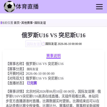
首页
>
>
当前位置:
首页
其他赛事
国际友谊
足球直播
篮球直播
俄罗斯U16 VS 突尼斯U16
足球录播
国际友谊
国际友谊
2026-06-10 00:00:00
篮球回放
足球速报
赛事说明
篮球速报
【赛事名称】俄罗斯U16 VS 突尼斯U16
其他赛事
【赛事分类】
国际友谊
【开赛时间】2026-06-10 00:00:00
【对阵双方】俄罗斯U16 VS 突尼斯U16
【直播状态】
已完赛
【赛事详情】北京时间2026年06月10日 00:00分，国际友谊赛 : 俄
罗斯U16VS突尼斯U16高清在线直播，无插件观看比赛。本站同
步官方直播源准时直播，比赛数据实时更新。比赛结束后可以在
本站查看比赛全程录像、比赛比分、赛事结果、赛事相关新闻报