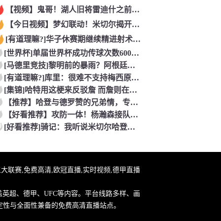
【视频】鬼哥！湖人旧将雷迪什之前在立陶宛联赛大杀四方
【今日视频】梦幻联动！米切尔揭开安东内利的名字贴纸！
[有道理嘛?]华子休赛期继续精进射术！5个点位接球三分全部命
[世界杯]单届世界杯成功传球次数600+球员：罗德里本届75
[马德里竞技]黎明前的暴雨？阿根廷世界杯决赛前最后一堂训练课
[有道理嘛?]库里：很难不支持梅西原来库里也是梅西球迷！
[集锦]哈特用这梗来反驳詹 而詹则在开玩笑地强调0比3和1比
【推荐】哈登与德罗赞的兄弟情，专属硬汉的温情
【好看推荐】攻防一体！杨瀚森接队友传球双手大力灌篮&防守端再
0
[好看推荐]骑记：我听说米切尔哈登和詹姆斯保持联系 但招募不
直播,五大联赛,免费高清,欧冠直播,实时视频,德甲直播
盖英超、德甲、UFC等内容。平台线路多样、画
定性与全面性兼备的免费高清直播站点。