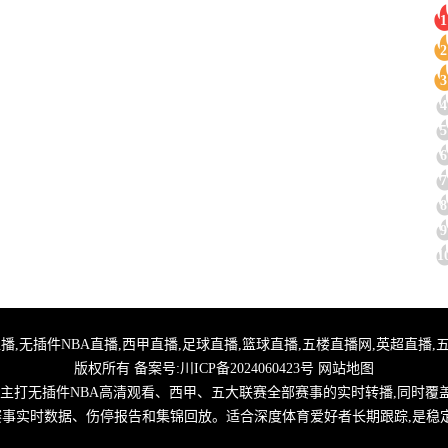
1
2
3
4
5
6
7
8
9
1
,24小时体育直播,无插件NBA直播,西甲直播,足球直播,篮球直播,五楼直播网,英超
版权所有 备案号:
川ICP备2024060423号
网站地图
,主打无插件NBA高清观看、西甲、五大联赛全部赛事的实时转播,同时覆
取赛事实时数据、伤停报告和集锦回放。适合深度体育爱好者长期跟踪,是稳