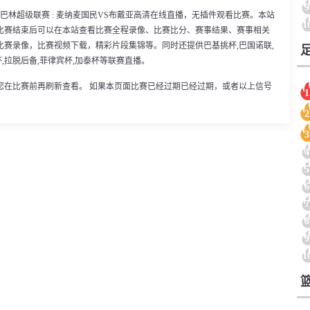
9
00分，巴林超级联赛 : 麦纳麦国民VS布戴亚高清在线直播，无插件观看比赛。本站
1
比赛结束后可以在本站查看比赛全程录像、比赛比分、赛事结果、赛事相关
赛录像，比赛视频下载，精彩片段集锦等。同时还提供巴基挑杯,巴国诺联,
统杯,拉脱后备,菲律宾杯,加泰杯等联赛直播。
您在比赛前再刷新查看。 如果本页面比赛已经过期已经过期，或者以上信号
1
2
3
4
5
6
7
8
9
1