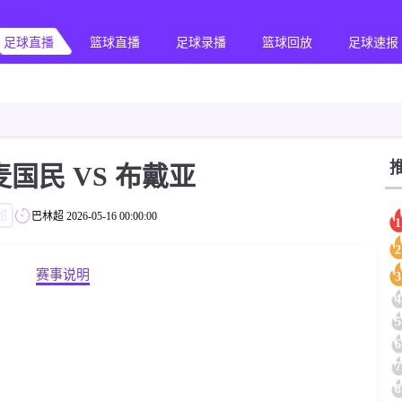
足球直播
篮球直播
足球录播
篮球回放
足球速报
国民 VS 布戴亚
超
巴林超
2026-05-16 00:00:00
1
2
赛事说明
3
4
5
6
7
8