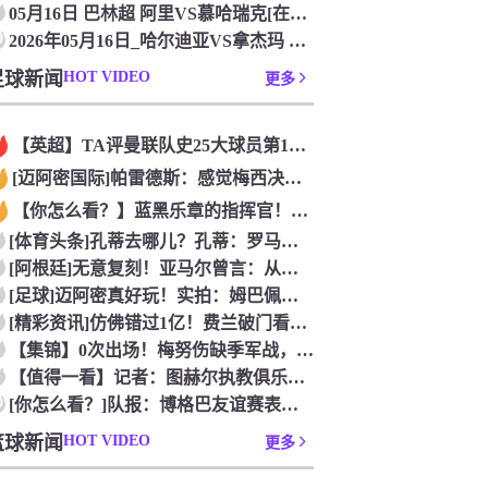
05月16日 巴林超 阿里VS慕哈瑞克[在线观看比赛]
0
2026年05月16日_哈尔迪亚VS拿杰玛 巴林超直播 比赛
足球新闻
HOT VIDEO
更多
【英超】TA评曼联队史25大球员第12：“巴斯比宝贝”的绝佳
[迈阿密国际]帕雷德斯：感觉梅西决定了决赛是国家队最后一战，
【你怎么看？】蓝黑乐章的指挥官！优雅的波兰中场节拍器！
[体育头条]孔蒂去哪儿？孔蒂：罗马诺你小子给我管住嘴哈！
[阿根廷]无意复刻！亚马尔曾言：从没想过成为梅西，也不会穿他
[足球]迈阿密真好玩！实拍：姆巴佩和女友被路人拍到在夜店狂欢
[精彩资讯]仿佛错过1亿！费兰破门看台的西班牙传奇欢呼，拉莫
【集锦】0次出场！梅努伤缺季军战，整届1分钟没踢无缘世界杯首
【值得一看】记者：图赫尔执教俱乐部是淘汰赛专家，但在真正压力
0
[你怎么看？]队报：博格巴友谊赛表现不错 戈洛文可能加盟沙特
篮球新闻
HOT VIDEO
更多