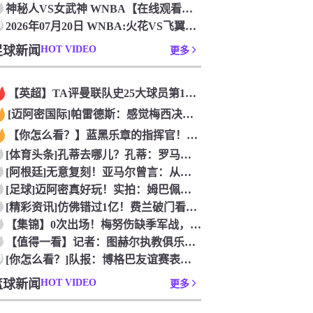
神秘人VS女武神 WNBA【在线观看比赛】_2026年07月
0
2026年07月20日 WNBA:火花VS飞翼_免费在线直播
足球新闻
HOT VIDEO
更多
【英超】TA评曼联队史25大球员第12：“巴斯比宝贝”的绝佳
[迈阿密国际]帕雷德斯：感觉梅西决定了决赛是国家队最后一战，
【你怎么看？】蓝黑乐章的指挥官！优雅的波兰中场节拍器！
[体育头条]孔蒂去哪儿？孔蒂：罗马诺你小子给我管住嘴哈！
[阿根廷]无意复刻！亚马尔曾言：从没想过成为梅西，也不会穿他
[足球]迈阿密真好玩！实拍：姆巴佩和女友被路人拍到在夜店狂欢
[精彩资讯]仿佛错过1亿！费兰破门看台的西班牙传奇欢呼，拉莫
【集锦】0次出场！梅努伤缺季军战，整届1分钟没踢无缘世界杯首
【值得一看】记者：图赫尔执教俱乐部是淘汰赛专家，但在真正压力
0
[你怎么看？]队报：博格巴友谊赛表现不错 戈洛文可能加盟沙特
篮球新闻
HOT VIDEO
更多