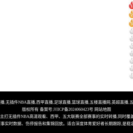
1
2
3
4
5
6
7
8
9
1
,24小时体育直播,无插件NBA直播,西甲直播,足球直播,篮球直播,五楼直播网,英超
版权所有 备案号:
川ICP备2024060423号
网站地图
,主打无插件NBA高清观看、西甲、五大联赛全部赛事的实时转播,同时覆
取赛事实时数据、伤停报告和集锦回放。适合深度体育爱好者长期跟踪,是稳