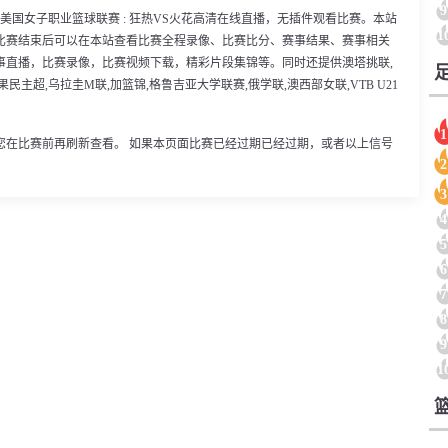
9
00分，美国女子职业篮球联赛 : 狂热VS火花高清在线直播，无插件观看比赛。本站
1
比赛结束后可以在本站查看比赛全程录像、比赛比分、赛事结果、赛事相关
事直播，比赛录像，比赛视频下载，精彩片段集锦等。同时还提供澳塔挑联,
果民主超,乌拉圭M联,加篮锦,格鲁吉亚大学联赛,俄学联,澳西部女联,VTB U21
1
您在比赛前再刷新查看。 如果本页面比赛已经过期已经过期，或者以上信号
2
3
4
5
6
7
8
9
1