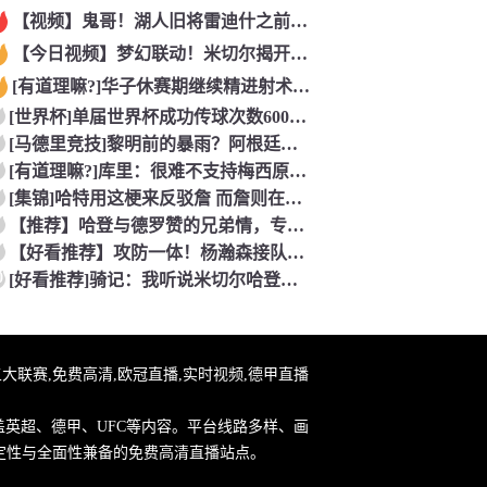
【视频】鬼哥！湖人旧将雷迪什之前在立陶宛联赛大杀四方
【今日视频】梦幻联动！米切尔揭开安东内利的名字贴纸！
[有道理嘛?]华子休赛期继续精进射术！5个点位接球三分全部命
[世界杯]单届世界杯成功传球次数600+球员：罗德里本届75
[马德里竞技]黎明前的暴雨？阿根廷世界杯决赛前最后一堂训练课
[有道理嘛?]库里：很难不支持梅西原来库里也是梅西球迷！
[集锦]哈特用这梗来反驳詹 而詹则在开玩笑地强调0比3和1比
【推荐】哈登与德罗赞的兄弟情，专属硬汉的温情
【好看推荐】攻防一体！杨瀚森接队友传球双手大力灌篮&防守端再
0
[好看推荐]骑记：我听说米切尔哈登和詹姆斯保持联系 但招募不
直播,五大联赛,免费高清,欧冠直播,实时视频,德甲直播
盖英超、德甲、UFC等内容。平台线路多样、画
定性与全面性兼备的免费高清直播站点。