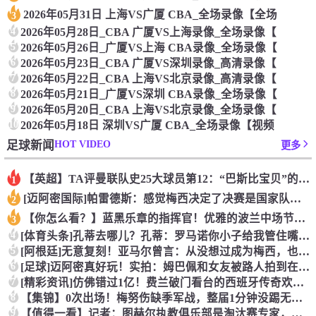
2026年05月31日 上海VS广厦 CBA_全场录像【全场
3
4
2026年05月28日_CBA 广厦VS上海录像_全场录像【
5
2026年05月26日_广厦VS上海 CBA录像_全场录像【
6
2026年05月23日_CBA 广厦VS深圳录像_高清录像【
7
2026年05月22日_CBA 上海VS北京录像_高清录像【
8
2026年05月21日_广厦VS深圳 CBA录像_全场录像【
9
2026年05月20日_CBA 上海VS北京录像_全场录像【
10
2026年05月18日 深圳VS广厦 CBA_全场录像【视频
HOT VIDEO
足球新闻
更多
【英超】TA评曼联队史25大球员第12：“巴斯比宝贝”的绝佳
1
[迈阿密国际]帕雷德斯：感觉梅西决定了决赛是国家队最后一战，
2
【你怎么看？】蓝黑乐章的指挥官！优雅的波兰中场节拍器！
3
4
[体育头条]孔蒂去哪儿？孔蒂：罗马诺你小子给我管住嘴哈！
5
[阿根廷]无意复刻！亚马尔曾言：从没想过成为梅西，也不会穿他
6
[足球]迈阿密真好玩！实拍：姆巴佩和女友被路人拍到在夜店狂欢
7
[精彩资讯]仿佛错过1亿！费兰破门看台的西班牙传奇欢呼，拉莫
8
【集锦】0次出场！梅努伤缺季军战，整届1分钟没踢无缘世界杯首
9
【值得一看】记者：图赫尔执教俱乐部是淘汰赛专家，但在真正压力