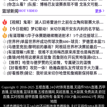
10
[你怎么看？]队报：博格巴友谊赛表现不错 戈洛文可能加盟沙特
HOT VIDEO
篮球新闻
更多
【视频】鬼哥！湖人旧将雷迪什之前在立陶宛联赛大杀四方
1
【今日视频】梦幻联动！米切尔揭开安东内利的名字贴纸！
2
[有道理嘛?]华子休赛期继续精进射术！5个点位接球三分全部命
3
4
[世界杯]单届世界杯成功传球次数600+球员：罗德里本届75
5
[马德里竞技]黎明前的暴雨？阿根廷世界杯决赛前最后一堂训练课
6
[有道理嘛?]库里：很难不支持梅西原来库里也是梅西球迷！
7
[集锦]哈特用这梗来反驳詹 而詹则在开玩笑地强调0比3和1比
8
【推荐】哈登与德罗赞的兄弟情，专属硬汉的温情
9
【好看推荐】攻防一体！杨瀚森接队友传球双手大力灌篮&防守端再
10
[好看推荐]骑记：我听说米切尔哈登和詹姆斯保持联系 但招募不
Copyright © 2016-2025 五楼直播,24小时体育直播,无插件NBA直播,西甲
直播,足球直播,篮球直播,五楼直播网,英超直播,五大联赛,免费高清,欧冠
直播,实时视频,德甲直播 版权所有 备案号:
川ICP备2024060423号
网站
地图
五楼直播网专注于24小时不间断体育直播服务,主打无插件NBA高清观