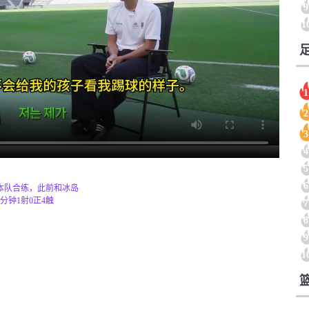
9
1
1
2
3
4
5
6
本队合练，此前和冰岛
分钟1射0正4触
7
8
9
1