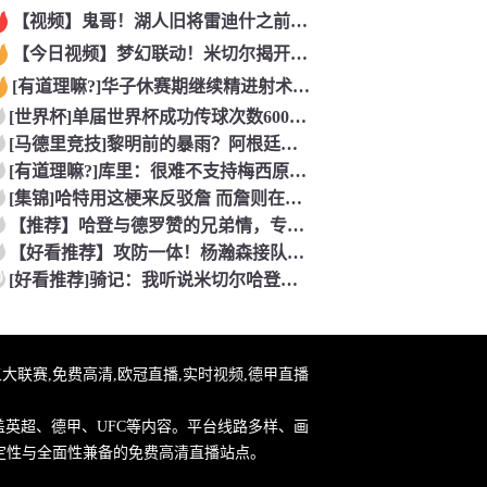
【视频】鬼哥！湖人旧将雷迪什之前在立陶宛联赛大杀四方
【今日视频】梦幻联动！米切尔揭开安东内利的名字贴纸！
[有道理嘛?]华子休赛期继续精进射术！5个点位接球三分全部命
[世界杯]单届世界杯成功传球次数600+球员：罗德里本届75
[马德里竞技]黎明前的暴雨？阿根廷世界杯决赛前最后一堂训练课
[有道理嘛?]库里：很难不支持梅西原来库里也是梅西球迷！
[集锦]哈特用这梗来反驳詹 而詹则在开玩笑地强调0比3和1比
【推荐】哈登与德罗赞的兄弟情，专属硬汉的温情
【好看推荐】攻防一体！杨瀚森接队友传球双手大力灌篮&防守端再
0
[好看推荐]骑记：我听说米切尔哈登和詹姆斯保持联系 但招募不
直播,五大联赛,免费高清,欧冠直播,实时视频,德甲直播
盖英超、德甲、UFC等内容。平台线路多样、画
定性与全面性兼备的免费高清直播站点。