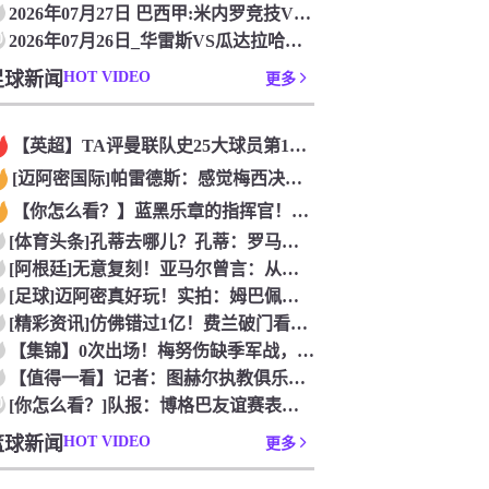
2026年07月27日 巴西甲:米内罗竞技VS帕尔梅拉斯_免
0
2026年07月26日_华雷斯VS瓜达拉哈拉 墨西超直播 在
足球新闻
HOT VIDEO
更多
【英超】TA评曼联队史25大球员第12：“巴斯比宝贝”的绝佳
[迈阿密国际]帕雷德斯：感觉梅西决定了决赛是国家队最后一战，
【你怎么看？】蓝黑乐章的指挥官！优雅的波兰中场节拍器！
[体育头条]孔蒂去哪儿？孔蒂：罗马诺你小子给我管住嘴哈！
[阿根廷]无意复刻！亚马尔曾言：从没想过成为梅西，也不会穿他
[足球]迈阿密真好玩！实拍：姆巴佩和女友被路人拍到在夜店狂欢
[精彩资讯]仿佛错过1亿！费兰破门看台的西班牙传奇欢呼，拉莫
【集锦】0次出场！梅努伤缺季军战，整届1分钟没踢无缘世界杯首
【值得一看】记者：图赫尔执教俱乐部是淘汰赛专家，但在真正压力
0
[你怎么看？]队报：博格巴友谊赛表现不错 戈洛文可能加盟沙特
篮球新闻
HOT VIDEO
更多