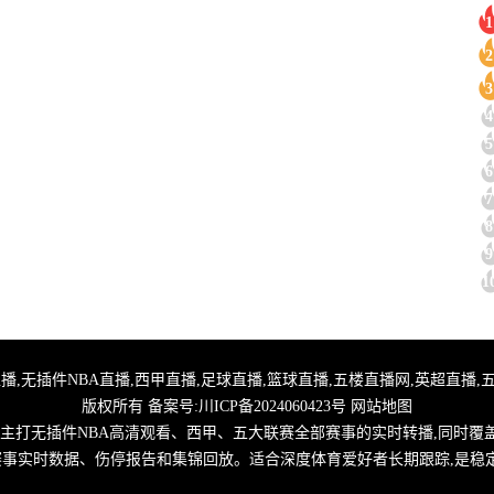
1
2
3
4
5
6
7
8
9
1
,24小时体育直播,无插件NBA直播,西甲直播,足球直播,篮球直播,五楼直播网,英超
版权所有 备案号:
川ICP备2024060423号
网站地图
,主打无插件NBA高清观看、西甲、五大联赛全部赛事的实时转播,同时覆
取赛事实时数据、伤停报告和集锦回放。适合深度体育爱好者长期跟踪,是稳