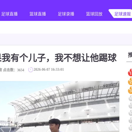
足球直播
篮球直播
足球录播
篮球回放
足球速报
果我有个儿子，我不想让他踢球
2026-06-07 16:33:01
育 点击数：
3654
1
2
3
4
5
6
7
8