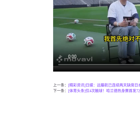
上一条：
[精彩资讯]日媒：远藤航已连续两天缺席日
下一条：
[体育头条]仅4次触球！哈兰德热身赛首发72