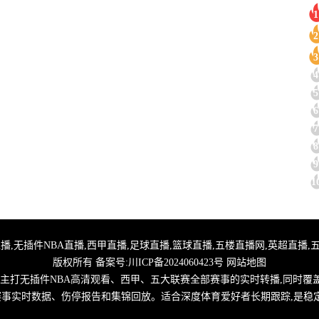
1
2
3
4
5
6
7
8
9
1
,24小时体育直播,无插件NBA直播,西甲直播,足球直播,篮球直播,五楼直播网,英超
版权所有 备案号:
川ICP备2024060423号
网站地图
,主打无插件NBA高清观看、西甲、五大联赛全部赛事的实时转播,同时覆
取赛事实时数据、伤停报告和集锦回放。适合深度体育爱好者长期跟踪,是稳