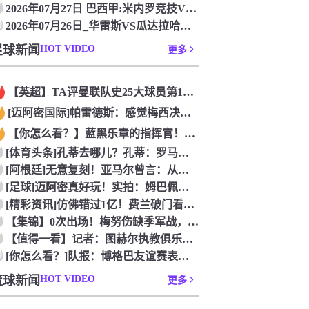
2026年07月27日 巴西甲:米内罗竞技VS帕尔梅拉斯_免
0
2026年07月26日_华雷斯VS瓜达拉哈拉 墨西超直播 在
足球新闻
HOT VIDEO
更多
【英超】TA评曼联队史25大球员第12：“巴斯比宝贝”的绝佳
[迈阿密国际]帕雷德斯：感觉梅西决定了决赛是国家队最后一战，
【你怎么看？】蓝黑乐章的指挥官！优雅的波兰中场节拍器！
[体育头条]孔蒂去哪儿？孔蒂：罗马诺你小子给我管住嘴哈！
[阿根廷]无意复刻！亚马尔曾言：从没想过成为梅西，也不会穿他
[足球]迈阿密真好玩！实拍：姆巴佩和女友被路人拍到在夜店狂欢
[精彩资讯]仿佛错过1亿！费兰破门看台的西班牙传奇欢呼，拉莫
【集锦】0次出场！梅努伤缺季军战，整届1分钟没踢无缘世界杯首
【值得一看】记者：图赫尔执教俱乐部是淘汰赛专家，但在真正压力
0
[你怎么看？]队报：博格巴友谊赛表现不错 戈洛文可能加盟沙特
篮球新闻
HOT VIDEO
更多