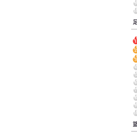
9
1
1
2
3
4
5
6
7
8
9
1