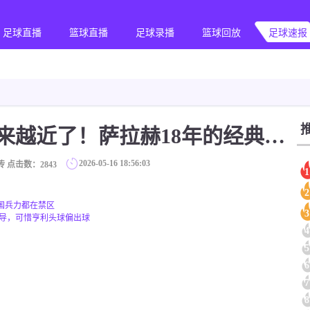
足球直播
篮球直播
足球录播
篮球回放
足球速报
【英超】距离告别越来越近了！萨拉赫18年的经典进球！
2026-05-16 18:56:03
传 点击数：
2843
1
2
韩国兵力都在禁区
3
导，可惜亨利头球偏出球
4
5
6
7
8