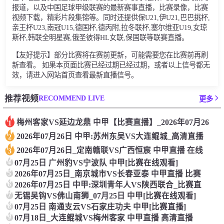
报道，以及中国足球甲级联赛的最新赛事直播，比赛录像，比赛
视频下载，精彩片段集锦等。同时还提供保U21,伊U21,巴巴挑杯,
亲王杯U23,南冠U15,德国杯,德丙附,拉冬联杯,塞尔维亚U19,女琼
斯杯,韩联全明星赛,俄圣彼得HL女联,保国联等联赛直播。
【友好提示】部分比赛将在赛前更新，可能需要您在比赛前再刷
新查看。 如果本页面比赛已经过期已经过期，或者以上信号都无
效，请进入网站首页查看最新直播信号。
RECOMMEND LIVE
推荐视频
更多
梅州客家VS延边龙鼎 中甲【比赛直播】_2026年07月26
1
2026年07月26日 中甲:苏州东吴VS大连鲲城_高清直播
2
2026年07月26日_定南赣联VS广西恒宸 中甲直播 在线
3
4
07月25日 广州豹VS宁波队 中甲[比赛在线观看]
5
2026年07月25日_南京城市VS长春亚泰 中甲直播 比赛
6
2026年07月25日 中甲:深圳青年人VS陕西联合_比赛直
7
无锡吴钩VS佛山南狮_07月25日 中甲[比赛在线观看]
8
07月25日 南通支云VS石家庄功夫 中甲[比赛直播]
9
07月18日_大连鲲城VS梅州客家 中甲直播 高清直播