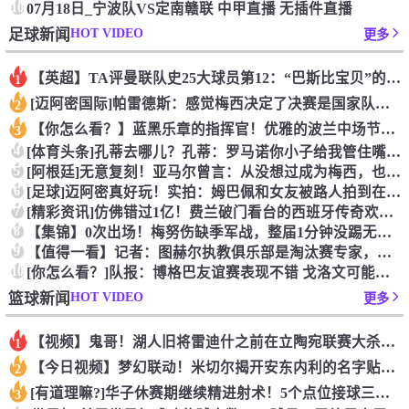
10
07月18日_宁波队VS定南赣联 中甲直播 无插件直播
HOT VIDEO
足球新闻
更多
【英超】TA评曼联队史25大球员第12：“巴斯比宝贝”的绝佳
1
[迈阿密国际]帕雷德斯：感觉梅西决定了决赛是国家队最后一战，
2
【你怎么看？】蓝黑乐章的指挥官！优雅的波兰中场节拍器！
3
4
[体育头条]孔蒂去哪儿？孔蒂：罗马诺你小子给我管住嘴哈！
5
[阿根廷]无意复刻！亚马尔曾言：从没想过成为梅西，也不会穿他
6
[足球]迈阿密真好玩！实拍：姆巴佩和女友被路人拍到在夜店狂欢
7
[精彩资讯]仿佛错过1亿！费兰破门看台的西班牙传奇欢呼，拉莫
8
【集锦】0次出场！梅努伤缺季军战，整届1分钟没踢无缘世界杯首
9
【值得一看】记者：图赫尔执教俱乐部是淘汰赛专家，但在真正压力
10
[你怎么看？]队报：博格巴友谊赛表现不错 戈洛文可能加盟沙特
HOT VIDEO
篮球新闻
更多
【视频】鬼哥！湖人旧将雷迪什之前在立陶宛联赛大杀四方
1
【今日视频】梦幻联动！米切尔揭开安东内利的名字贴纸！
2
[有道理嘛?]华子休赛期继续精进射术！5个点位接球三分全部命
3