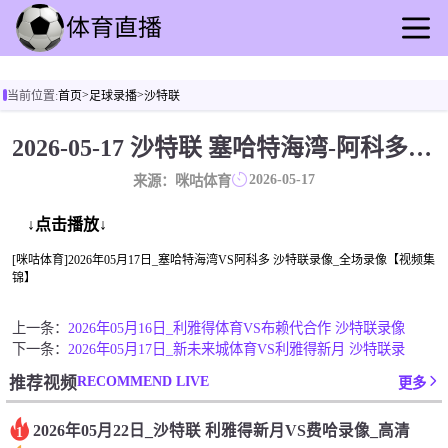
首页
>
>
当前位置:
首页
足球录播
沙特联
足球直播
篮球直播
2026-05-17 沙特联 塞哈特海湾-阿科多 录像[咪咕体育]
足球录播
2026-05-17
来源：咪咕体育
篮球回放
足球速报
↓点击播放↓
篮球速报
[咪咕体育]2026年05月17日_塞哈特海湾VS阿科多 沙特联录像_全场录像【视频集
锦】
其他赛事
上一条：
2026年05月16日_利雅得体育VS布赖代合作 沙特联录像
下一条：
2026年05月17日_新未来城体育VS利雅得新月 沙特联录
RECOMMEND LIVE
推荐视频
更多
2026年05月22日_沙特联 利雅得新月VS费哈录像_高清
1