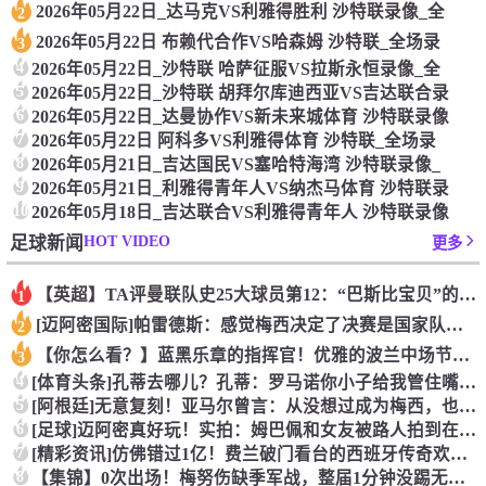
2026年05月22日_达马克VS利雅得胜利 沙特联录像_全
2
2026年05月22日 布赖代合作VS哈森姆 沙特联_全场录
3
4
2026年05月22日_沙特联 哈萨征服VS拉斯永恒录像_全
5
2026年05月22日_沙特联 胡拜尔库迪西亚VS吉达联合录
6
2026年05月22日_达曼协作VS新未来城体育 沙特联录像
7
2026年05月22日 阿科多VS利雅得体育 沙特联_全场录
8
2026年05月21日_吉达国民VS塞哈特海湾 沙特联录像_
9
2026年05月21日_利雅得青年人VS纳杰马体育 沙特联录
10
2026年05月18日_吉达联合VS利雅得青年人 沙特联录像
HOT VIDEO
足球新闻
更多
【英超】TA评曼联队史25大球员第12：“巴斯比宝贝”的绝佳
1
[迈阿密国际]帕雷德斯：感觉梅西决定了决赛是国家队最后一战，
2
【你怎么看？】蓝黑乐章的指挥官！优雅的波兰中场节拍器！
3
4
[体育头条]孔蒂去哪儿？孔蒂：罗马诺你小子给我管住嘴哈！
5
[阿根廷]无意复刻！亚马尔曾言：从没想过成为梅西，也不会穿他
6
[足球]迈阿密真好玩！实拍：姆巴佩和女友被路人拍到在夜店狂欢
7
[精彩资讯]仿佛错过1亿！费兰破门看台的西班牙传奇欢呼，拉莫
8
【集锦】0次出场！梅努伤缺季军战，整届1分钟没踢无缘世界杯首