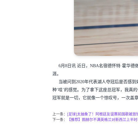
6月8日讯 近日，NBA名宿德怀特·霍华德做客播客
涯。
当被问到2020年代表湖人夺冠后是否感
种‘哇’的感觉。为了拿下这座总冠军，我真
冠军就是一切，它就像一个惊叹号，一次盖章
上一条：
[足球]太抽象了！阿根廷友谊赛前国歌被放
下一条：
【推荐】图赫尔不满英格兰对新西兰上半时