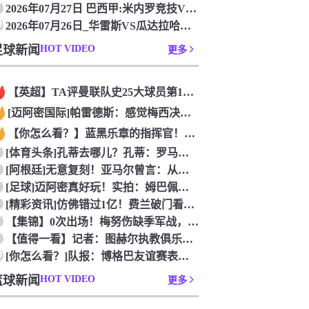
2026年07月27日 巴西甲:米内罗竞技VS帕尔梅拉斯_免
0
2026年07月26日_华雷斯VS瓜达拉哈拉 墨西超直播 在
足球新闻
HOT VIDEO
更多
【英超】TA评曼联队史25大球员第12：“巴斯比宝贝”的绝佳
[迈阿密国际]帕雷德斯：感觉梅西决定了决赛是国家队最后一战，
【你怎么看？】蓝黑乐章的指挥官！优雅的波兰中场节拍器！
[体育头条]孔蒂去哪儿？孔蒂：罗马诺你小子给我管住嘴哈！
[阿根廷]无意复刻！亚马尔曾言：从没想过成为梅西，也不会穿他
[足球]迈阿密真好玩！实拍：姆巴佩和女友被路人拍到在夜店狂欢
[精彩资讯]仿佛错过1亿！费兰破门看台的西班牙传奇欢呼，拉莫
【集锦】0次出场！梅努伤缺季军战，整届1分钟没踢无缘世界杯首
【值得一看】记者：图赫尔执教俱乐部是淘汰赛专家，但在真正压力
0
[你怎么看？]队报：博格巴友谊赛表现不错 戈洛文可能加盟沙特
篮球新闻
HOT VIDEO
更多