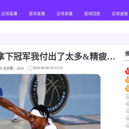
足球直播
篮球直播
足球录播
篮球回放
足球速报
[NBA]霍华德：为了拿下冠军我付出了太多&精疲力竭 这就像是一个惊叹号
2026-06-08 16:13:26
科 点击数：
2018
1
2
3
4
5
6
7
8