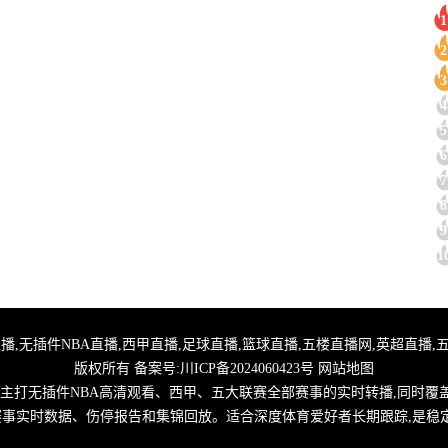
1
2
3
4
5
6
7
8
9
1
,24小时体育直播,无插件NBA直播,西甲直播,足球直播,篮球直播,五楼直播网,英超
版权所有 备案号:
川ICP备2024060423号
网站地图
,主打无插件NBA高清观看、西甲、五大联赛全部赛事的实时转播,同时覆
取赛事实时数据、伤停报告和集锦回放。适合深度体育爱好者长期跟踪,是稳