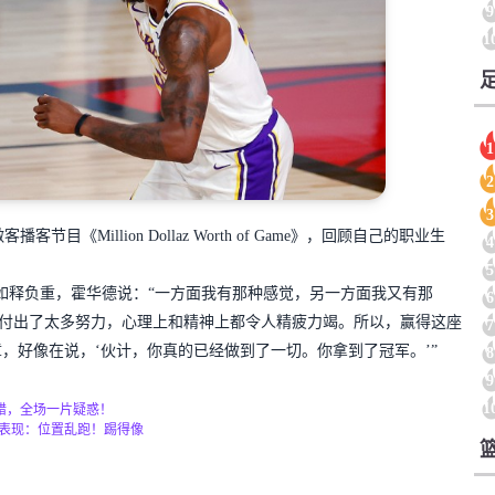
9
1
1
2
3
节目《Million Dollaz Worth of Game》，回顾自己的职业生
4
5
到如释负重，霍华德说：“一方面我有那种感觉，另一方面我又有那
6
的付出了太多努力，心理上和精神上都令人精疲力竭。所以，赢得这座
7
，好像在说，‘伙计，你真的已经做到了一切。你拿到了冠军。’”
8
9
1
错，全场一片疑惑！
表现：位置乱跑！踢得像