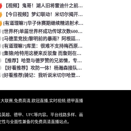
【视频】鬼哥！湖人旧将雷迪什之前在立陶宛联赛大杀四方
【今日视频】梦幻联动！米切尔揭开安东内利的名字贴纸！
[有道理嘛?]华子休赛期继续精进射术！5个点位接球三分全部命
[世界杯]单届世界杯成功传球次数600+球员：罗德里本届75
[马德里竞技]黎明前的暴雨？阿根廷世界杯决赛前最后一堂训练课
[有道理嘛?]库里：很难不支持梅西原来库里也是梅西球迷！
[集锦]哈特用这梗来反驳詹 而詹则在开玩笑地强调0比3和1比
【推荐】哈登与德罗赞的兄弟情，专属硬汉的温情
【好看推荐】攻防一体！杨瀚森接队友传球双手大力灌篮&防守端再
0
[好看推荐]骑记：我听说米切尔哈登和詹姆斯保持联系 但招募不
直播,五大联赛,免费高清,欧冠直播,实时视频,德甲直播
盖英超、德甲、UFC等内容。平台线路多样、画
定性与全面性兼备的免费高清直播站点。