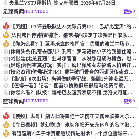
10
夫里兰VSTJ拜斯特_捷克杯联赛_2026年07月26日
HOT VIDEO
足球新闻
更多
【英超】TA评曼联队史25大球员第12：“巴斯比宝贝”的绝佳
1
[迈阿密国际]帕雷德斯：感觉梅西决定了决赛是国家队最后一战，
2
【你怎么看？】蓝黑乐章的指挥官！优雅的波兰中场节拍器！
3
4
[体育头条]孔蒂去哪儿？孔蒂：罗马诺你小子给我管住嘴哈！
5
[阿根廷]无意复刻！亚马尔曾言：从没想过成为梅西，也不会穿他
6
[足球]迈阿密真好玩！实拍：姆巴佩和女友被路人拍到在夜店狂欢
7
[精彩资讯]仿佛错过1亿！费兰破门看台的西班牙传奇欢呼，拉莫
8
【集锦】0次出场！梅努伤缺季军战，整届1分钟没踢无缘世界杯首
9
【值得一看】记者：图赫尔执教俱乐部是淘汰赛专家，但在真正压力
10
[你怎么看？]队报：博格巴友谊赛表现不错 戈洛文可能加盟沙特
HOT VIDEO
篮球新闻
更多
【视频】鬼哥！湖人旧将雷迪什之前在立陶宛联赛大杀四方
1
【今日视频】梦幻联动！米切尔揭开安东内利的名字贴纸！
2
[有道理嘛?]华子休赛期继续精进射术！5个点位接球三分全部命
3