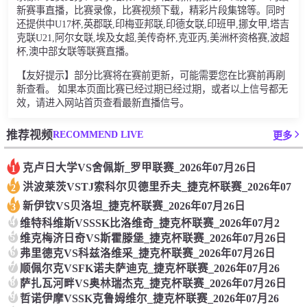
新赛事直播，比赛录像，比赛视频下载，精彩片段集锦等。同时
还提供中U17杯,英郡联,印梅亚邦联,印德女联,印班甲,挪女甲,塔吉
克联U21,阿尔女联,埃及女超,美传奇杯,克亚丙,美洲杯资格赛,波超
杯,澳中部女联等联赛直播。
【友好提示】部分比赛将在赛前更新，可能需要您在比赛前再刷
新查看。 如果本页面比赛已经过期已经过期，或者以上信号都无
效，请进入网站首页查看最新直播信号。
RECOMMEND LIVE
推荐视频
更多
克卢日大学VS舍佩斯_罗甲联赛_2026年07月26日
1
洪波莱茨VSTJ索科尔贝德里乔夫_捷克杯联赛_2026年07
2
新伊钦VS贝洛坦_捷克杯联赛_2026年07月26日
3
4
维特科维斯VSSSK比洛维奇_捷克杯联赛_2026年07月2
5
维克梅济日奇VS斯霍滕堡_捷克杯联赛_2026年07月26日
6
弗里德克VS科兹洛维采_捷克杯联赛_2026年07月26日
7
顺佩尔克VSFK诺夫萨迪克_捷克杯联赛_2026年07月26
8
萨扎瓦河畔VS奥林瑞杰克_捷克杯联赛_2026年07月26日
9
哲诺伊摩VSSK克鲁姆维尔_捷克杯联赛_2026年07月26