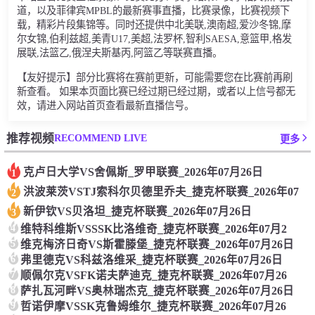
道，以及菲律宾MPBL的最新赛事直播，比赛录像，比赛视频下
载，精彩片段集锦等。同时还提供中北美联,澳南超,爱沙冬锦,摩
尔女锦,伯利兹超,美青U17,美超,法罗杯,智利SAESA,意篮甲,格发
展联,法篮乙,俄涅夫斯基丙,阿篮乙等联赛直播。
【友好提示】部分比赛将在赛前更新，可能需要您在比赛前再刷
新查看。 如果本页面比赛已经过期已经过期，或者以上信号都无
效，请进入网站首页查看最新直播信号。
RECOMMEND LIVE
推荐视频
更多
克卢日大学VS舍佩斯_罗甲联赛_2026年07月26日
1
洪波莱茨VSTJ索科尔贝德里乔夫_捷克杯联赛_2026年07
2
新伊钦VS贝洛坦_捷克杯联赛_2026年07月26日
3
4
维特科维斯VSSSK比洛维奇_捷克杯联赛_2026年07月2
5
维克梅济日奇VS斯霍滕堡_捷克杯联赛_2026年07月26日
6
弗里德克VS科兹洛维采_捷克杯联赛_2026年07月26日
7
顺佩尔克VSFK诺夫萨迪克_捷克杯联赛_2026年07月26
8
萨扎瓦河畔VS奥林瑞杰克_捷克杯联赛_2026年07月26日
9
哲诺伊摩VSSK克鲁姆维尔_捷克杯联赛_2026年07月26