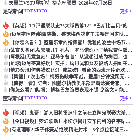
10
夫里兰VSTJ拜斯特_捷克杯联赛_2026年07月26日
HOT VIDEO
足球新闻
更多
【英超】TA评曼联队史25大球员第12：“巴斯比宝贝”的绝佳
1
[迈阿密国际]帕雷德斯：感觉梅西决定了决赛是国家队最后一战，
2
【你怎么看？】蓝黑乐章的指挥官！优雅的波兰中场节拍器！
3
4
[体育头条]孔蒂去哪儿？孔蒂：罗马诺你小子给我管住嘴哈！
5
[阿根廷]无意复刻！亚马尔曾言：从没想过成为梅西，也不会穿他
6
[足球]迈阿密真好玩！实拍：姆巴佩和女友被路人拍到在夜店狂欢
7
[精彩资讯]仿佛错过1亿！费兰破门看台的西班牙传奇欢呼，拉莫
8
【集锦】0次出场！梅努伤缺季军战，整届1分钟没踢无缘世界杯首
9
【值得一看】记者：图赫尔执教俱乐部是淘汰赛专家，但在真正压力
10
[你怎么看？]队报：博格巴友谊赛表现不错 戈洛文可能加盟沙特
HOT VIDEO
篮球新闻
更多
【视频】鬼哥！湖人旧将雷迪什之前在立陶宛联赛大杀四方
1
【今日视频】梦幻联动！米切尔揭开安东内利的名字贴纸！
2
[有道理嘛?]华子休赛期继续精进射术！5个点位接球三分全部命
3