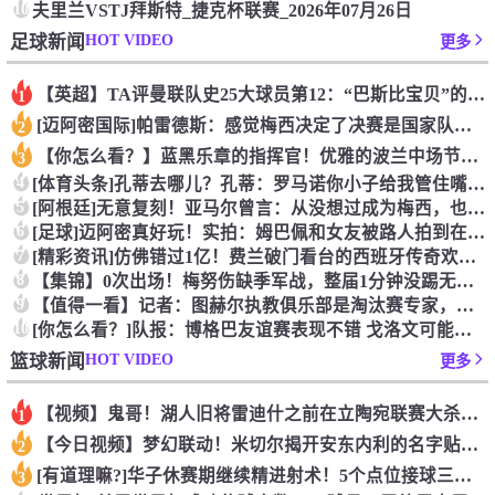
10
夫里兰VSTJ拜斯特_捷克杯联赛_2026年07月26日
HOT VIDEO
足球新闻
更多
【英超】TA评曼联队史25大球员第12：“巴斯比宝贝”的绝佳
1
[迈阿密国际]帕雷德斯：感觉梅西决定了决赛是国家队最后一战，
2
【你怎么看？】蓝黑乐章的指挥官！优雅的波兰中场节拍器！
3
4
[体育头条]孔蒂去哪儿？孔蒂：罗马诺你小子给我管住嘴哈！
5
[阿根廷]无意复刻！亚马尔曾言：从没想过成为梅西，也不会穿他
6
[足球]迈阿密真好玩！实拍：姆巴佩和女友被路人拍到在夜店狂欢
7
[精彩资讯]仿佛错过1亿！费兰破门看台的西班牙传奇欢呼，拉莫
8
【集锦】0次出场！梅努伤缺季军战，整届1分钟没踢无缘世界杯首
9
【值得一看】记者：图赫尔执教俱乐部是淘汰赛专家，但在真正压力
10
[你怎么看？]队报：博格巴友谊赛表现不错 戈洛文可能加盟沙特
HOT VIDEO
篮球新闻
更多
【视频】鬼哥！湖人旧将雷迪什之前在立陶宛联赛大杀四方
1
【今日视频】梦幻联动！米切尔揭开安东内利的名字贴纸！
2
[有道理嘛?]华子休赛期继续精进射术！5个点位接球三分全部命
3