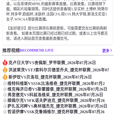
道，以及菲律宾MPBL的最新赛事直播，比赛录像，比赛视频下
载，精彩片段集锦等。同时还提供意春锦3,牙买杯,土博杯,特箫尔
杯,特多甲,欧超杯,冰联杯,法国CFA,荷U19,韩大学锦,斯洛文尼亚1
女子,WNCAA等联赛直播。
【友好提示】部分比赛将在赛前更新，可能需要您在比赛前再刷
新查看。 如果本页面比赛已经过期已经过期，或者以上信号都无
效，请进入网站首页查看最新直播信号。
RECOMMEND LIVE
推荐视频
更多
克卢日大学VS舍佩斯_罗甲联赛_2026年07月26日
1
洪波莱茨VSTJ索科尔贝德里乔夫_捷克杯联赛_2026年07
2
新伊钦VS贝洛坦_捷克杯联赛_2026年07月26日
3
4
维特科维斯VSSSK比洛维奇_捷克杯联赛_2026年07月2
5
维克梅济日奇VS斯霍滕堡_捷克杯联赛_2026年07月26日
6
弗里德克VS科兹洛维采_捷克杯联赛_2026年07月26日
7
顺佩尔克VSFK诺夫萨迪克_捷克杯联赛_2026年07月26
8
萨扎瓦河畔VS奥林瑞杰克_捷克杯联赛_2026年07月26日
9
哲诺伊摩VSSK克鲁姆维尔_捷克杯联赛_2026年07月26