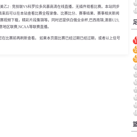
9
30分，美乙2 : 竞技联VS科罗拉多风暴高清在线直播，无插件观看比赛。本站同步
1
结束后可以在本站查看比赛全程录像、比赛比分、赛事结果、赛事相关新闻
视频下载，精彩片段集锦等。同时还提供白俄业余杯,巴西南锦,澳首U23,
,意地区联赛,NCAA等联赛直播。
您在比赛前再刷新查看。 如果本页面比赛已经过期已经过期，或者以上信号
1
2
3
4
5
6
7
8
9
1