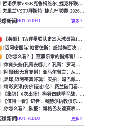
哲诺伊摩VSSK克鲁姆维尔_捷克杯联赛_2026年07月26
0
夫里兰VSTJ拜斯特_捷克杯联赛_2026年07月26日
足球新闻
HOT VIDEO
更多
【英超】TA评曼联队史25大球员第12：“巴斯比宝贝”的绝佳
[迈阿密国际]帕雷德斯：感觉梅西决定了决赛是国家队最后一战，
【你怎么看？】蓝黑乐章的指挥官！优雅的波兰中场节拍器！
[体育头条]孔蒂去哪儿？孔蒂：罗马诺你小子给我管住嘴哈！
[阿根廷]无意复刻！亚马尔曾言：从没想过成为梅西，也不会穿他
[足球]迈阿密真好玩！实拍：姆巴佩和女友被路人拍到在夜店狂欢
[精彩资讯]仿佛错过1亿！费兰破门看台的西班牙传奇欢呼，拉莫
【集锦】0次出场！梅努伤缺季军战，整届1分钟没踢无缘世界杯首
【值得一看】记者：图赫尔执教俱乐部是淘汰赛专家，但在真正压力
0
[你怎么看？]队报：博格巴友谊赛表现不错 戈洛文可能加盟沙特
篮球新闻
HOT VIDEO
更多