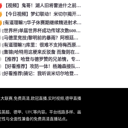
【视频】鬼哥！湖人旧将雷迪什之前在立陶宛联赛大杀四方
【今日视频】梦幻联动！米切尔揭开安东内利的名字贴纸！
[有道理嘛?]华子休赛期继续精进射术！5个点位接球三分全部命
[世界杯]单届世界杯成功传球次数600+球员：罗德里本届75
[马德里竞技]黎明前的暴雨？阿根廷世界杯决赛前最后一堂训练课
[有道理嘛?]库里：很难不支持梅西原来库里也是梅西球迷！
[集锦]哈特用这梗来反驳詹 而詹则在开玩笑地强调0比3和1比
【推荐】哈登与德罗赞的兄弟情，专属硬汉的温情
【好看推荐】攻防一体！杨瀚森接队友传球双手大力灌篮&防守端再
0
[好看推荐]骑记：我听说米切尔哈登和詹姆斯保持联系 但招募不
直播,五大联赛,免费高清,欧冠直播,实时视频,德甲直播
盖英超、德甲、UFC等内容。平台线路多样、画
定性与全面性兼备的免费高清直播站点。