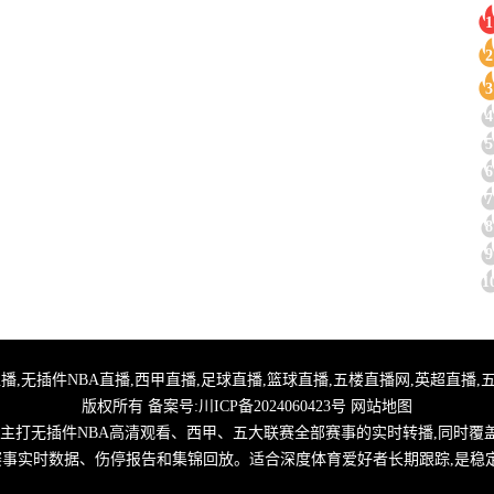
1
2
3
4
5
6
7
8
9
1
,24小时体育直播,无插件NBA直播,西甲直播,足球直播,篮球直播,五楼直播网,英超
版权所有 备案号:
川ICP备2024060423号
网站地图
,主打无插件NBA高清观看、西甲、五大联赛全部赛事的实时转播,同时覆
取赛事实时数据、伤停报告和集锦回放。适合深度体育爱好者长期跟踪,是稳