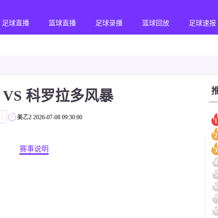
足球直播
篮球直播
足球录播
篮球回放
足球速报
 VS 科罗拉多风暴
2
美乙2
2026-07-08 09:30:00
1
2
赛事说明
3
4
5
6
7
8