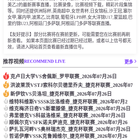
美乙2的最新赛事直播，比赛录像，比赛视频下载，精彩片段集锦
等。同时还提供洲际杯,英南超中,女世青杯,日女锦标,沙王冠,塞尔
女甲,塞内甲,波黑乙,比青联,葡萄牙LPB杯,女大洋锦U17,蒙篮超,巴
里约锦U23,阿根廷门多萨联,阿根廷门多萨等联赛直播。
【友好提示】部分比赛将在赛前更新，可能需要您在比赛前再刷
新查看。 如果本页面比赛已经过期已经过期，或者以上信号都无
效，请进入网站首页查看最新直播信号。
RECOMMEND LIVE
推荐视频
更多
克卢日大学VS舍佩斯_罗甲联赛_2026年07月26日
1
洪波莱茨VSTJ索科尔贝德里乔夫_捷克杯联赛_2026年07
2
新伊钦VS贝洛坦_捷克杯联赛_2026年07月26日
3
4
维特科维斯VSSSK比洛维奇_捷克杯联赛_2026年07月2
5
维克梅济日奇VS斯霍滕堡_捷克杯联赛_2026年07月26日
6
弗里德克VS科兹洛维采_捷克杯联赛_2026年07月26日
7
顺佩尔克VSFK诺夫萨迪克_捷克杯联赛_2026年07月26
8
萨扎瓦河畔VS奥林瑞杰克_捷克杯联赛_2026年07月26日
9
哲诺伊摩VSSK克鲁姆维尔_捷克杯联赛_2026年07月26