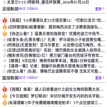
10
夫里兰VSTJ拜斯特_捷克杯联赛_2026年07月26日
HOT VIDEO
足球新闻
更多
【英超】TA评曼联队史25大球员第12：“巴斯比宝贝”的绝佳
1
[迈阿密国际]帕雷德斯：感觉梅西决定了决赛是国家队最后一战，
2
【你怎么看？】蓝黑乐章的指挥官！优雅的波兰中场节拍器！
3
4
[体育头条]孔蒂去哪儿？孔蒂：罗马诺你小子给我管住嘴哈！
5
[阿根廷]无意复刻！亚马尔曾言：从没想过成为梅西，也不会穿他
6
[足球]迈阿密真好玩！实拍：姆巴佩和女友被路人拍到在夜店狂欢
7
[精彩资讯]仿佛错过1亿！费兰破门看台的西班牙传奇欢呼，拉莫
8
【集锦】0次出场！梅努伤缺季军战，整届1分钟没踢无缘世界杯首
9
【值得一看】记者：图赫尔执教俱乐部是淘汰赛专家，但在真正压力
10
[你怎么看？]队报：博格巴友谊赛表现不错 戈洛文可能加盟沙特
HOT VIDEO
篮球新闻
更多
【视频】鬼哥！湖人旧将雷迪什之前在立陶宛联赛大杀四方
1
【今日视频】梦幻联动！米切尔揭开安东内利的名字贴纸！
2
[有道理嘛?]华子休赛期继续精进射术！5个点位接球三分全部命
3