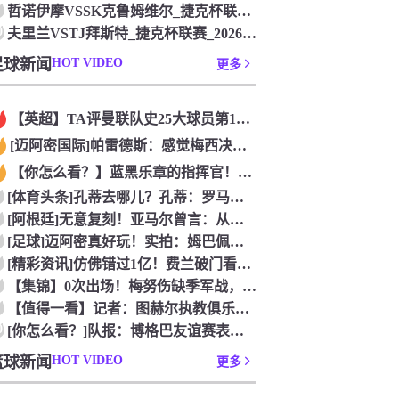
哲诺伊摩VSSK克鲁姆维尔_捷克杯联赛_2026年07月26
0
夫里兰VSTJ拜斯特_捷克杯联赛_2026年07月26日
足球新闻
HOT VIDEO
更多
【英超】TA评曼联队史25大球员第12：“巴斯比宝贝”的绝佳
[迈阿密国际]帕雷德斯：感觉梅西决定了决赛是国家队最后一战，
【你怎么看？】蓝黑乐章的指挥官！优雅的波兰中场节拍器！
[体育头条]孔蒂去哪儿？孔蒂：罗马诺你小子给我管住嘴哈！
[阿根廷]无意复刻！亚马尔曾言：从没想过成为梅西，也不会穿他
[足球]迈阿密真好玩！实拍：姆巴佩和女友被路人拍到在夜店狂欢
[精彩资讯]仿佛错过1亿！费兰破门看台的西班牙传奇欢呼，拉莫
【集锦】0次出场！梅努伤缺季军战，整届1分钟没踢无缘世界杯首
【值得一看】记者：图赫尔执教俱乐部是淘汰赛专家，但在真正压力
0
[你怎么看？]队报：博格巴友谊赛表现不错 戈洛文可能加盟沙特
篮球新闻
HOT VIDEO
更多