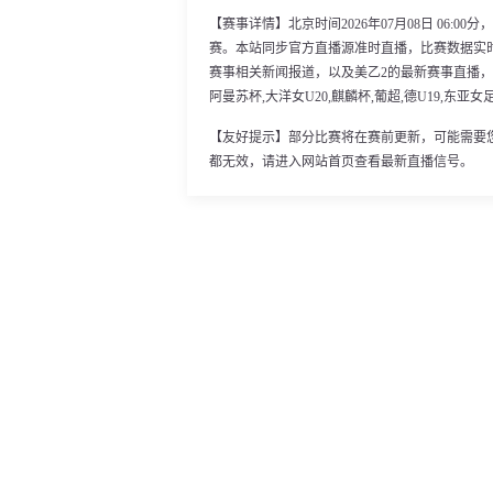
【赛事详情】北京时间2026年07月08日 06:0
赛。本站同步官方直播源准时直播，比赛数据实
赛事相关新闻报道，以及美乙2的最新赛事直播，
阿曼苏杯,大洋女U20,麒麟杯,葡超,德U19,东亚女足
【友好提示】部分比赛将在赛前更新，可能需要
都无效，请进入网站首页查看最新直播信号。