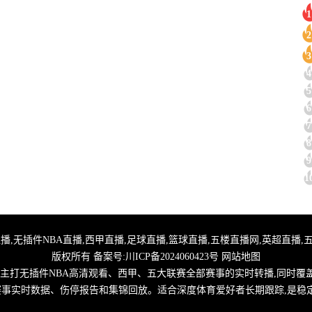
1
2
3
4
5
6
7
8
9
1
,24小时体育直播,无插件NBA直播,西甲直播,足球直播,篮球直播,五楼直播网,英超
版权所有 备案号:
川ICP备2024060423号
网站地图
,主打无插件NBA高清观看、西甲、五大联赛全部赛事的实时转播,同时覆
取赛事实时数据、伤停报告和集锦回放。适合深度体育爱好者长期跟踪,是稳