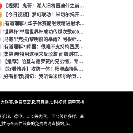
【视频】鬼哥！湖人旧将雷迪什之前在立陶宛联赛大杀四方
【今日视频】梦幻联动！米切尔揭开安东内利的名字贴纸！
[有道理嘛?]华子休赛期继续精进射术！5个点位接球三分全部命
[世界杯]单届世界杯成功传球次数600+球员：罗德里本届75
[马德里竞技]黎明前的暴雨？阿根廷世界杯决赛前最后一堂训练课
[有道理嘛?]库里：很难不支持梅西原来库里也是梅西球迷！
[集锦]哈特用这梗来反驳詹 而詹则在开玩笑地强调0比3和1比
【推荐】哈登与德罗赞的兄弟情，专属硬汉的温情
【好看推荐】攻防一体！杨瀚森接队友传球双手大力灌篮&防守端再
0
[好看推荐]骑记：我听说米切尔哈登和詹姆斯保持联系 但招募不
直播,五大联赛,免费高清,欧冠直播,实时视频,德甲直播
盖英超、德甲、UFC等内容。平台线路多样、画
定性与全面性兼备的免费高清直播站点。