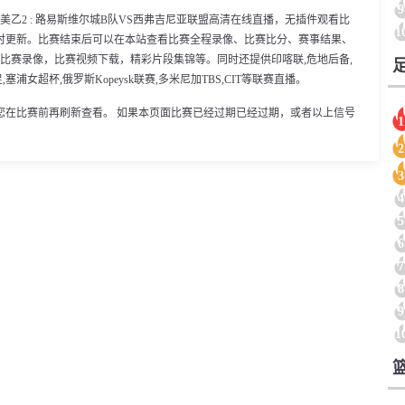
9
0分，美乙2 : 路易斯维尔城B队VS西弗吉尼亚联盟高清在线直播，无插件观看比
1
时更新。比赛结束后可以在本站查看比赛全程录像、比赛比分、赛事结果、
比赛录像，比赛视频下载，精彩片段集锦等。同时还提供印喀联,危地后备,
,塞浦女超杯,俄罗斯Kopeysk联赛,多米尼加TBS,CIT等联赛直播。
您在比赛前再刷新查看。 如果本页面比赛已经过期已经过期，或者以上信号
1
2
3
4
5
6
7
8
9
1