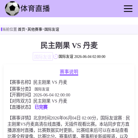
首页
>
>
当前位置:
首页
其他赛事
国际友谊
足球直播
篮球直播
民主刚果 VS 丹麦
足球录播
国际友谊
国际友谊
2026-06-04 02:00:00
篮球回放
足球速报
赛事说明
篮球速报
【赛事名称】民主刚果 VS 丹麦
其他赛事
【赛事分类】
国际友谊
【开赛时间】2026-06-04 02:00:00
【对阵双方】民主刚果 VS 丹麦
【直播状态】
已完赛
【赛事详情】北京时间2026年06月04日 02:00分，国际友谊赛 : 民
主刚果VS丹麦高清在线直播，无插件观看比赛。本站同步官方直
播源准时直播，比赛数据实时更新。比赛结束后可以在本站查看
比赛全程录像、比赛比分、赛事结果、赛事相关新闻报道，以及