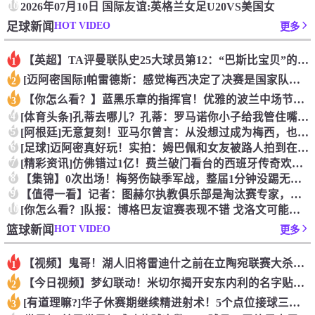
10
2026年07月10日 国际友谊:英格兰女足U20VS美国女
HOT VIDEO
足球新闻
更多
【英超】TA评曼联队史25大球员第12：“巴斯比宝贝”的绝佳
1
[迈阿密国际]帕雷德斯：感觉梅西决定了决赛是国家队最后一战，
2
【你怎么看？】蓝黑乐章的指挥官！优雅的波兰中场节拍器！
3
4
[体育头条]孔蒂去哪儿？孔蒂：罗马诺你小子给我管住嘴哈！
5
[阿根廷]无意复刻！亚马尔曾言：从没想过成为梅西，也不会穿他
6
[足球]迈阿密真好玩！实拍：姆巴佩和女友被路人拍到在夜店狂欢
7
[精彩资讯]仿佛错过1亿！费兰破门看台的西班牙传奇欢呼，拉莫
8
【集锦】0次出场！梅努伤缺季军战，整届1分钟没踢无缘世界杯首
9
【值得一看】记者：图赫尔执教俱乐部是淘汰赛专家，但在真正压力
10
[你怎么看？]队报：博格巴友谊赛表现不错 戈洛文可能加盟沙特
HOT VIDEO
篮球新闻
更多
【视频】鬼哥！湖人旧将雷迪什之前在立陶宛联赛大杀四方
1
【今日视频】梦幻联动！米切尔揭开安东内利的名字贴纸！
2
[有道理嘛?]华子休赛期继续精进射术！5个点位接球三分全部命
3